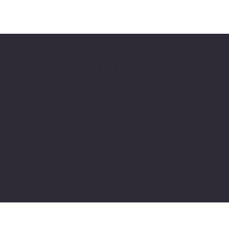
Der Zweck der folgenden Vorlage besteht darin, Sie beim
Verfassen Ihrer Erklärung zur Barrierefreiheit zu
unterstützen. Bitte beachten Sie, dass Sie dafür
verantwortlich sind, sicherzustellen, dass die Erklärung
Ihrer Website den Anforderungen der örtlichen Gesetze in
Ihrer Region oder Region entspricht.
*Hinweis: Diese Seite besteht derzeit aus mehreren
Abschnitten. Sobald Sie die Bearbeitung der Erklärung zur
Barrierefreiheit unten abgeschlossen haben, müssen Sie
diesen Abschnitt löschen.
Weitere Informationen hierzu finden Sie in unserem Artikel
„
Barrierefreiheit: Hinzufügen einer Erklärung zur
Barrierefreiheit zu Ihrer Website
“.