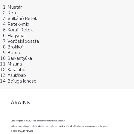
Mustár
Retek
Vulkánó Retek
Retek-mix
Korall Retek
Hagyma
Vöröskáposzta
Brokkoli
Borsó
Sarkantyúka
Mizuna
Karalábé
Azukibab
Beluga lencse
ÁRAINK
Mikrozöldjeinket élve, tehát nem levágott formában, árusítjuk.
Célunk ezzel, hogy élettartamuk, frissességük, bel-tartalmi értékük a tányéron is maximálisan jelen legyen.
ALAPÁR: 950,- FT / POHÁR