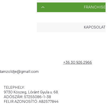
FRANCHISE
VÁC
KAPCSOLAT
+36 30 926 2966
damzoldje@gmail.com
TELEPHELY:
9730 Köszeg, Lóránt Gyula u. 68.
ADÓSZÁM: 57255086-1-38
FELIR AZONOSÍTÓ: AB2577844