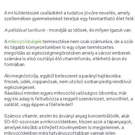
A mi küldetésünk családként a tudatos jövőre nevelés, amely
szellemében gyermekeinket tereljük egy fenntartható élet felé.
A példával tanítunk -
mondják az idősek, és milyen igazuk van.
A
mikrozöldségek
termesztése nem csak számunkra, de a szűk
és tágabb környezetünkben is egy olyan természetes
megoldás az egészségmegőrzésben amely a városi emberek
számára is első osztályú élő vitaminforrás, elérhető áron és
formában.
Aki megkóstolja, egyből beleszeret a parányi hajtásokba:
frissek, üdék, roppanósak, nem utolsó sorban pedig rendkívül
egészségesek.
Ráadásul minden egyes mikrozöld valóságos ízbomba, már
egy kis adag is felturbózza a reggeli szendvicset, smoothiet, a
salátát, vagy éppen a főételedet!
Számos vitamin, enzim és ásványi anyag koncentrálódik, akár
50–60-szorosan a mikrozöldekben, hiszen azok a tápanyagok,
amelyek később a kifejlett növényekben is megjelennek, a
mikrozöldekben még hatványozottabban vannak jelen.