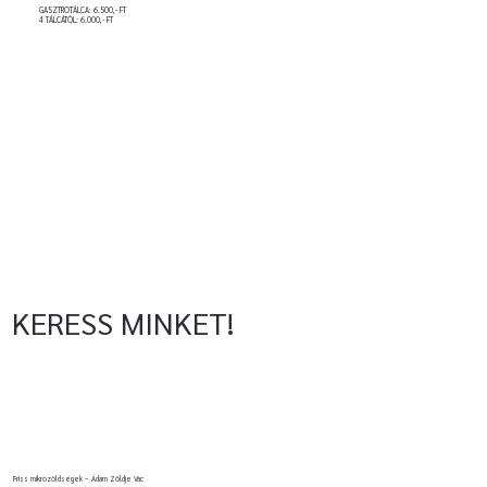
GASZTROTÁLCA: 6.500,- FT
4 TÁLCÁTÓL: 6.000,- FT
KERESS MINKET!
Friss mikrozöldségek – Ádám Zöldje Vác