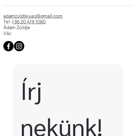
adamzoldje.vac@gmail.com
Tel:
+36 20 419 1080
Ádám Zöldje
Vác
Írj 
nekünk!