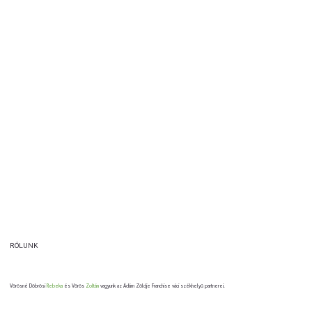
RÓLUNK
Vörösné Döbrösi
Rebeka
és Vörös
Zoltán
vagyunk az Ádám Zöldje Franchise váci székhelyű partnerei.